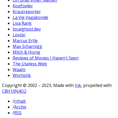
Kopfzeiler
Krautreporter
La Vie Vagabonde
Lisa Rank
localghost.dev
Lovski
Marcus Ertle
Max Scharnigg
Milch & Honig
Reviews of Movies I Haven't Seen
The Useless Web
Waahr
Wortistik
Copyright © 2002 – 2023, Made with
Ink
, propelled with
C8H10N4O2
/
Inhalt
/
Archiv
/
RSS