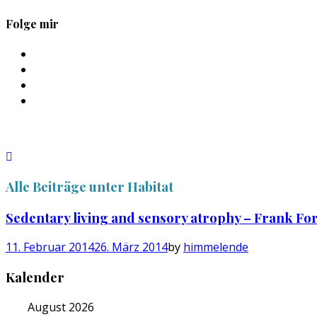
Folge mir
Profil
von
Profil
sebastan.herold
von
Profil
auf
@himmelende
von
Profil
Facebook
auf
himmelende
von
anzeigen
Twitter
auf
circusriot
anzeigen
Instagram
auf
anzeigen
Tumblr
anzeigen
Alle Beiträge unter
Habitat
Sedentary living and sensory atrophy – Frank Fo
11. Februar 2014
26. März 2014
by
himmelende
Kalender
August 2026