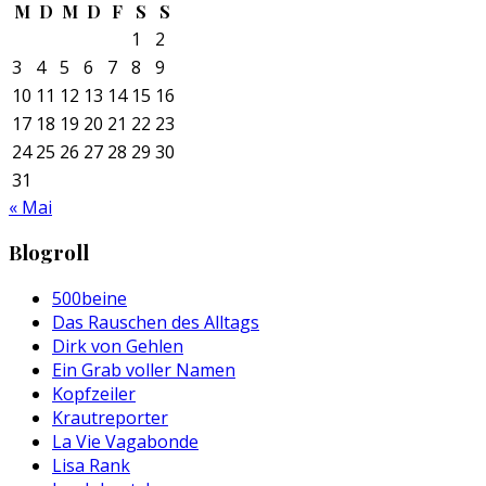
M
D
M
D
F
S
S
1
2
3
4
5
6
7
8
9
10
11
12
13
14
15
16
17
18
19
20
21
22
23
24
25
26
27
28
29
30
31
« Mai
Blogroll
500beine
Das Rauschen des Alltags
Dirk von Gehlen
Ein Grab voller Namen
Kopfzeiler
Krautreporter
La Vie Vagabonde
Lisa Rank