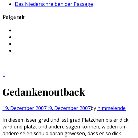
Das Niederschreiben der Passage
Folge mir
Profil
von
Profil
sebastan.herold
von
Profil
auf
@himmelende
von
Profil
Facebook
auf
himmelende
von
anzeigen
Twitter
auf
circusriot
anzeigen
Instagram
auf
anzeigen
Tumblr
anzeigen
Gedankenoutback
19. Dezember 2007
19. Dezember 2007
by
himmelende
In diesem isser grad und isst grad Plätzchen bis er dick
wird und platzt und andere sagen können, wiederrum
andere seien schuld daran gewesen, dass er so dick