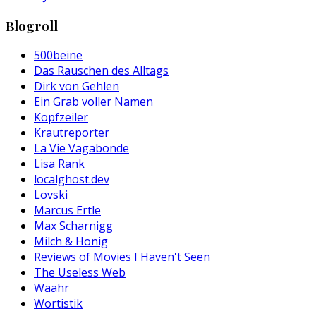
Blogroll
500beine
Das Rauschen des Alltags
Dirk von Gehlen
Ein Grab voller Namen
Kopfzeiler
Krautreporter
La Vie Vagabonde
Lisa Rank
localghost.dev
Lovski
Marcus Ertle
Max Scharnigg
Milch & Honig
Reviews of Movies I Haven't Seen
The Useless Web
Waahr
Wortistik