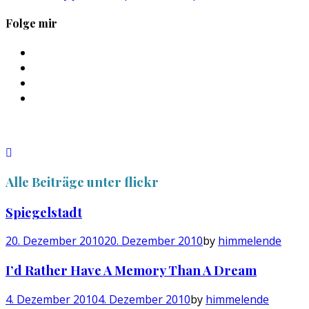
Folge mir
Profil
von
Profil
sebastan.herold
von
Profil
auf
@himmelende
von
Profil
Facebook
auf
himmelende
von
anzeigen
Twitter
auf
circusriot
anzeigen
Instagram
auf
anzeigen
Tumblr
anzeigen
Alle Beiträge unter
flickr
Spiegelstadt
20. Dezember 2010
20. Dezember 2010
by
himmelende
I’d Rather Have A Memory Than A Dream
4. Dezember 2010
4. Dezember 2010
by
himmelende