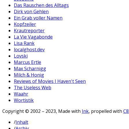
Das Rauschen des Alltags
Dirk von Gehlen
Ein Grab voller Namen
Kopfzeiler
Krautreporter
La Vie Vagabonde
Lisa Rank
localghost.dev
Lovski
Marcus Ertle
Max Scharnigg
Milch & Honig
Reviews of Movies I Haven't Seen
The Useless Web
Waahr
Wortistik
Copyright © 2002 – 2023, Made with
Ink
, propelled with
C
/
Inhalt
/
Archiv