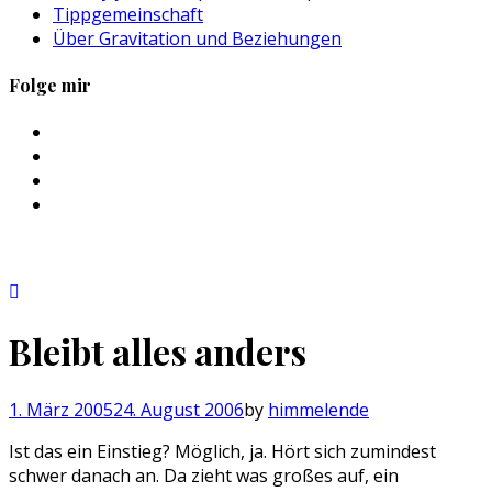
Tippgemeinschaft
Über Gravitation und Beziehungen
Folge mir
Profil
von
Profil
sebastan.herold
von
Profil
auf
@himmelende
von
Profil
Facebook
auf
himmelende
von
anzeigen
Twitter
auf
circusriot
anzeigen
Instagram
auf
anzeigen
Tumblr
anzeigen
Bleibt alles anders
1. März 2005
24. August 2006
by
himmelende
Ist das ein Einstieg? Möglich, ja. Hört sich zumindest
schwer danach an. Da zieht was großes auf, ein