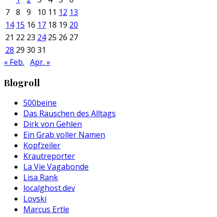
7
8
9
10
11
12
13
14
15
16
17
18
19
20
21
22
23
24
25
26
27
28
29
30
31
« Feb.
Apr. »
Blogroll
500beine
Das Rauschen des Alltags
Dirk von Gehlen
Ein Grab voller Namen
Kopfzeiler
Krautreporter
La Vie Vagabonde
Lisa Rank
localghost.dev
Lovski
Marcus Ertle