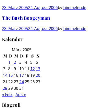
28. März 2005
24. August 2006
by
himmelende
The Bush Boogeyman
28. März 2005
24. August 2006
by
himmelende
Kalender
März 2005
M
D
M
D
F
S
S
1
2
3
4
5
6
7
8
9
10
11
12
13
14
15
16
17
18
19
20
21
22
23
24
25
26
27
28
29
30
31
« Feb.
Apr. »
Blogroll