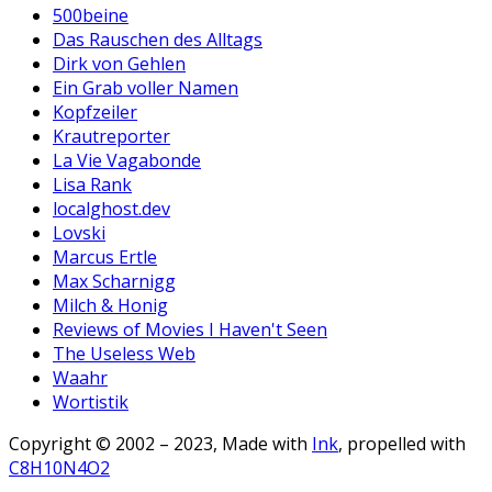
500beine
Das Rauschen des Alltags
Dirk von Gehlen
Ein Grab voller Namen
Kopfzeiler
Krautreporter
La Vie Vagabonde
Lisa Rank
localghost.dev
Lovski
Marcus Ertle
Max Scharnigg
Milch & Honig
Reviews of Movies I Haven't Seen
The Useless Web
Waahr
Wortistik
Copyright © 2002 – 2023, Made with
Ink
, propelled with
C8H10N4O2