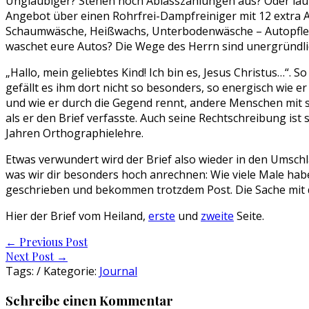
Ungläubiger? Stehen noch Ablasszahlungen aus? Oder läu
Angebot über einen Rohrfrei-Dampfreiniger mit 12 extra Au
Schaumwäsche, Heißwachs, Unterbodenwäsche – Autopflege n
waschet eure Autos? Die Wege des Herrn sind unergründlic
„Hallo, mein geliebtes Kind! Ich bin es, Jesus Christus…“. S
gefällt es ihm dort nicht so besonders, so energisch wie 
und wie er durch die Gegend rennt, andere Menschen mit se
als er den Brief verfasste. Auch seine Rechtschreibung ist s
Jahren Orthographielehre.
Etwas verwundert wird der Brief also wieder in den Umschlag
was wir dir besonders hoch anrechnen: Wie viele Male hab
geschrieben und bekommen trotzdem Post. Die Sache mit d
Hier der Brief vom Heiland,
erste
und
zweite
Seite.
Post
←
Previous Post
Next Post
→
navigation
Tags: / Kategorie:
Journal
Schreibe einen Kommentar