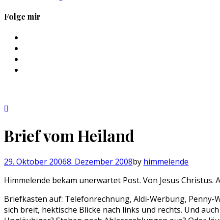
Folge mir
Profil
von
Profil
sebastan.herold
von
Profil
auf
@himmelende
von
Profil
Facebook
auf
himmelende
von
anzeigen
Twitter
auf
circusriot
anzeigen
Instagram
auf
anzeigen
Tumblr
anzeigen
Brief vom Heiland
29. Oktober 2006
8. Dezember 2008
by
himmelende
Himmelende bekam unerwartet Post. Von Jesus Christus. Alle 
Briefkasten auf: Telefonrechnung, Aldi-Werbung, Penny
sich breit, hektische Blicke nach links und rechts. Und au