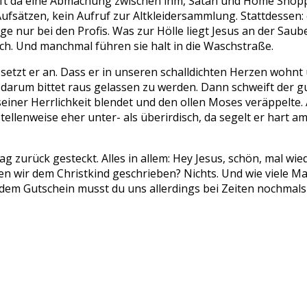
ft da eine Abmachung zwischen ihm, Satan und Home Shoppi
fsätzen, kein Aufruf zur Altkleidersammlung. Stattdessen: 
ur bei den Profis. Was zur Hölle liegt Jesus an der Saube
h. Und manchmal führen sie halt in die Waschstraße.
o setzt er an. Dass er in unseren schalldichten Herzen wohnt u
er darum bittet raus gelassen zu werden. Dann schweift der 
iner Herrlichkeit blendet und den ollen Moses veräppelte. 
tellenweise eher unter- als überirdisch, da segelt er hart am
 zurück gesteckt. Alles in allem: Hey Jesus, schön, mal wied
en wir dem Christkind geschrieben? Nichts. Und wie viele M
em Gutschein musst du uns allerdings bei Zeiten nochmals