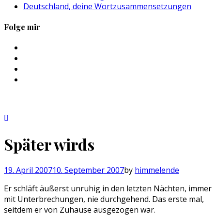
Deutschland, deine Wortzusammensetzungen
Folge mir
Profil
von
Profil
sebastan.herold
von
Profil
auf
@himmelende
von
Profil
Facebook
auf
himmelende
von
anzeigen
Twitter
auf
circusriot
anzeigen
Instagram
auf
anzeigen
Tumblr
anzeigen
Später wirds
19. April 2007
10. September 2007
by
himmelende
Er schläft äußerst unruhig in den letzten Nächten, immer
mit Unterbrechungen, nie durchgehend. Das erste mal,
seitdem er von Zuhause ausgezogen war.