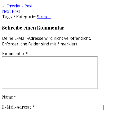
Post
←
Previous Post
Next Post
→
navigation
Tags: / Kategorie:
Stories
Schreibe einen Kommentar
Deine E-Mail-Adresse wird nicht veröffentlicht.
Erforderliche Felder sind mit
*
markiert
Kommentar
*
Name
*
E-Mail-Adresse
*