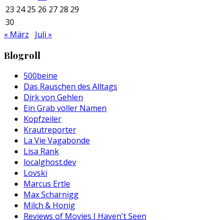
23
24
25
26
27
28
29
30
« März
Juli »
Blogroll
500beine
Das Rauschen des Alltags
Dirk von Gehlen
Ein Grab voller Namen
Kopfzeiler
Krautreporter
La Vie Vagabonde
Lisa Rank
localghost.dev
Lovski
Marcus Ertle
Max Scharnigg
Milch & Honig
Reviews of Movies I Haven't Seen