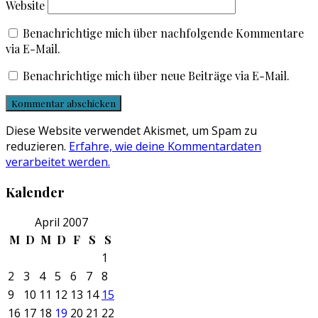
Website
Benachrichtige mich über nachfolgende Kommentare
via E-Mail.
Benachrichtige mich über neue Beiträge via E-Mail.
Diese Website verwendet Akismet, um Spam zu
reduzieren.
Erfahre, wie deine Kommentardaten
verarbeitet werden.
Kalender
April 2007
M
D
M
D
F
S
S
1
2
3
4
5
6
7
8
9
10
11
12
13
14
15
16
17
18
19
20
21
22