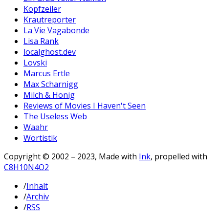
Kopfzeiler
Krautreporter
La Vie Vagabonde
Lisa Rank
localghost.dev
Lovski
Marcus Ertle
Max Scharnigg
Milch & Honig
Reviews of Movies I Haven't Seen
The Useless Web
Waahr
Wortistik
Copyright © 2002 – 2023, Made with
Ink
, propelled with
C8H10N4O2
/
Inhalt
/
Archiv
/
RSS