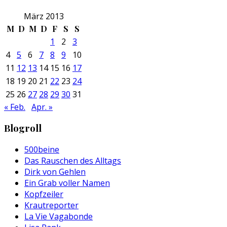
März 2013
M
D
M
D
F
S
S
1
2
3
4
5
6
7
8
9
10
11
12
13
14
15
16
17
18
19
20
21
22
23
24
25
26
27
28
29
30
31
« Feb.
Apr. »
Blogroll
500beine
Das Rauschen des Alltags
Dirk von Gehlen
Ein Grab voller Namen
Kopfzeiler
Krautreporter
La Vie Vagabonde