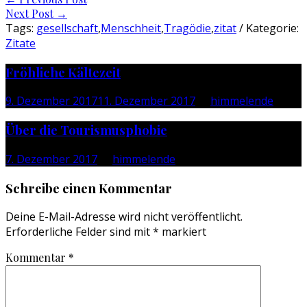
Next Post
→
navigation
Tags:
gesellschaft
,
Menschheit
,
Tragödie
,
zitat
/ Kategorie:
Zitate
Fröhliche Kältezeit
9. Dezember 2017
11. Dezember 2017
by
himmelende
Über die Tourismusphobie
7. Dezember 2017
by
himmelende
Schreibe einen Kommentar
Deine E-Mail-Adresse wird nicht veröffentlicht.
Erforderliche Felder sind mit
*
markiert
Kommentar
*