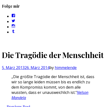
Folge mir
Profil
von
Profil
sebastan.herold
von
Profil
auf
@himmelende
von
Facebook
Profil
auf
himmelende
anzeigen
von
Twitter
auf
circusriot
anzeigen
Instagram
auf
anzeigen
Tumblr
anzeigen
Die Tragödie der Menschheit
5. März 2013
26. März 2014
by
himmelende
„Die größte Tragödie der Menschheit ist, dass
wir so lange leiden müssen bis es endlich zu
dem Kompromiss kommt, von dem alle
wussten, dass er unausweichlich ist.“
Nelson
Mandela
Post
←
Previous Post