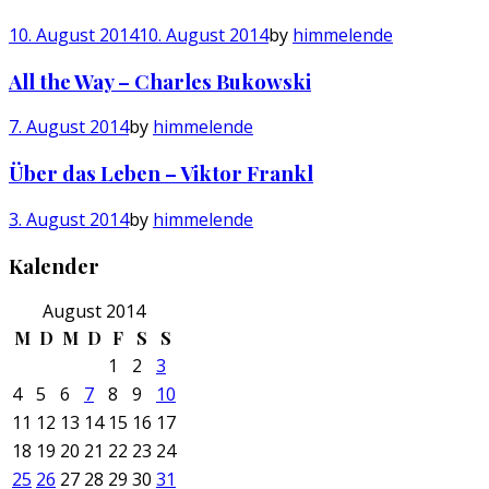
10. August 2014
10. August 2014
by
himmelende
All the Way – Charles Bukowski
7. August 2014
by
himmelende
Über das Leben – Viktor Frankl
3. August 2014
by
himmelende
Kalender
August 2014
M
D
M
D
F
S
S
1
2
3
4
5
6
7
8
9
10
11
12
13
14
15
16
17
18
19
20
21
22
23
24
25
26
27
28
29
30
31