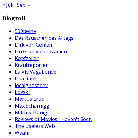
« Juli
Sep. »
Blogroll
500beine
Das Rauschen des Alltags
Dirk von Gehlen
Ein Grab voller Namen
Kopfzeiler
Krautreporter
La Vie Vagabonde
Lisa Rank
localghost.dev
Lovski
Marcus Ertle
Max Scharnigg
Milch & Honig
Reviews of Movies I Haven't Seen
The Useless Web
Waahr