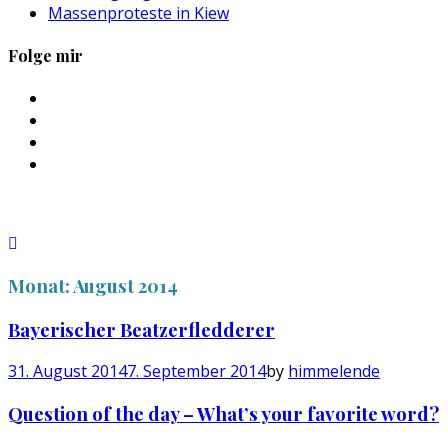
Massenproteste in Kiew
Folge mir
Profil
von
Profil
sebastan.herold
von
Profil
auf
@himmelende
von
Profil
Facebook
auf
himmelende
von
anzeigen
Twitter
auf
circusriot
anzeigen
Instagram
auf
anzeigen
Tumblr
anzeigen
Monat:
August 2014
Bayerischer Beatzerfledderer
31. August 2014
7. September 2014
by
himmelende
Question of the day – What’s your favorite word?