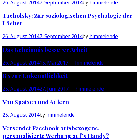
26. August 2014
7. September 2014
by
himmelende
Tucholsky: Zur soziologischen Psychologie der
Löcher
26. August 2014
7. September 2014
by
himmelende
Das Geheimnis besserer Arbeit
26. August 2014
15. Mai 2017
by
himmelende
Bis zur Unkenntlichkeit
25. August 2014
27. Juni 2017
by
himmelende
Von Spatzen und Adlern
25. August 2014
by
himmelende
Versendet Facebook ortsbezogene,
personalisierte Werbung auf’s Handy?