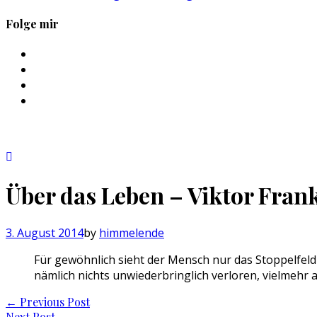
Folge mir
Profil
von
Profil
sebastan.herold
von
Profil
auf
@himmelende
von
Profil
Facebook
auf
himmelende
von
anzeigen
Twitter
auf
circusriot
anzeigen
Instagram
auf
anzeigen
Tumblr
anzeigen
Über das Leben – Viktor Frank
3. August 2014
by
himmelende
Für gewöhnlich sieht der Mensch nur das Stoppelfeld 
nämlich nichts unwiederbringlich verloren, vielmehr 
Post
←
Previous Post
Next Post
→