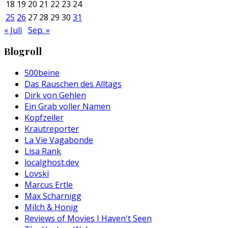
18
19
20
21
22
23
24
25
26
27
28
29
30
31
« Juli
Sep. »
Blogroll
500beine
Das Rauschen des Alltags
Dirk von Gehlen
Ein Grab voller Namen
Kopfzeiler
Krautreporter
La Vie Vagabonde
Lisa Rank
localghost.dev
Lovski
Marcus Ertle
Max Scharnigg
Milch & Honig
Reviews of Movies I Haven't Seen