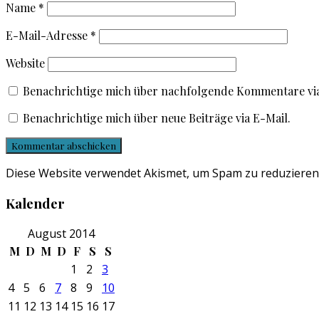
Name
*
E-Mail-Adresse
*
Website
Benachrichtige mich über nachfolgende Kommentare via
Benachrichtige mich über neue Beiträge via E-Mail.
Diese Website verwendet Akismet, um Spam zu reduzieren
Kalender
August 2014
M
D
M
D
F
S
S
1
2
3
4
5
6
7
8
9
10
11
12
13
14
15
16
17