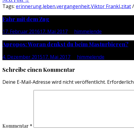
navigation
Tags:
erinnerung
,
leben
,
vergangenheit
,
Viktor Frankl
,
zitat
/
Fahr mit dem Zug
17. Februar 2016
17. Mai 2017
by
himmelende
Apropos: Woran denkst du beim Masturbieren?
4. Dezember 2015
17. Mai 2017
by
himmelende
Schreibe einen Kommentar
Deine E-Mail-Adresse wird nicht veröffentlicht.
Erforderlich
Kommentar
*