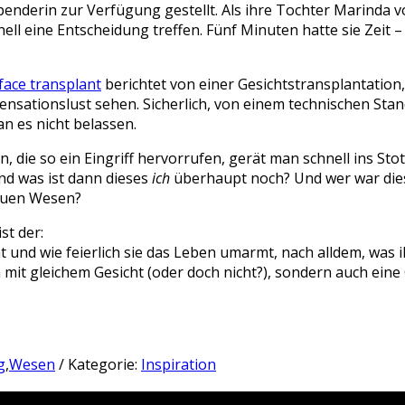
enderin zur Verfügung gestellt. Als ihre Tochter Marinda v
l eine Entscheidung treffen. Fünf Minuten hatte sie Zeit – u
face transplant
berichtet von einer Gesichtstransplantation
Sensationslust sehen. Sicherlich, von einem technischen Sta
an es nicht belassen.
 die so ein Eingriff hervorrufen, gerät man schnell ins S
d was ist dann dieses
ich
überhaupt noch? Und wer war diese
neuen Wesen?
st der:
 und wie feierlich sie das Leben umarmt, nach alldem, was ihr
 mit gleichem Gesicht (oder doch nicht?), sondern auch eine
g
,
Wesen
/ Kategorie:
Inspiration