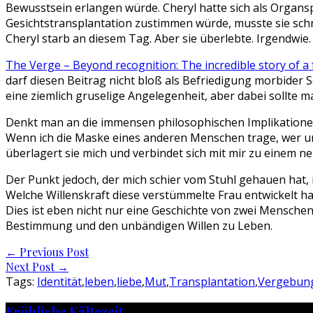
Bewusstsein erlangen würde. Cheryl hatte sich als Organsp
Gesichtstransplantation zustimmen würde, musste sie schnel
Cheryl starb an diesem Tag. Aber sie überlebte. Irgendwie.
The Verge – Beyond recognition: The incredible story of a 
darf diesen Beitrag nicht bloß als Befriedigung morbider 
eine ziemlich gruselige Angelegenheit, aber dabei sollte m
Denkt man an die immensen philosophischen Implikationen,
Wenn ich die Maske eines anderen Menschen trage, wer un
überlagert sie mich und verbindet sich mit mir zu einem 
Der Punkt jedoch, der mich schier vom Stuhl gehauen hat, i
Welche Willenskraft diese verstümmelte Frau entwickelt hat
Dies ist eben nicht nur eine Geschichte von zwei Menschen
Bestimmung und den unbändigen Willen zu Leben.
Post
←
Previous Post
Next Post
→
navigation
Tags:
Identität
,
leben
,
liebe
,
Mut
,
Transplantation
,
Vergebun
Fröhliche Kältezeit