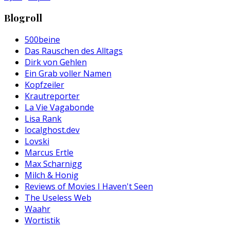
Blogroll
500beine
Das Rauschen des Alltags
Dirk von Gehlen
Ein Grab voller Namen
Kopfzeiler
Krautreporter
La Vie Vagabonde
Lisa Rank
localghost.dev
Lovski
Marcus Ertle
Max Scharnigg
Milch & Honig
Reviews of Movies I Haven't Seen
The Useless Web
Waahr
Wortistik