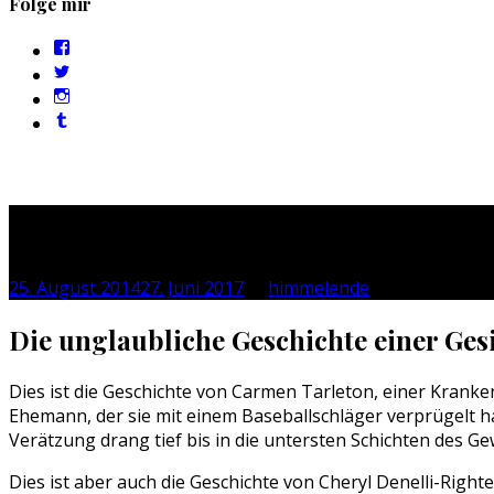
Folge mir
Profil
von
Profil
sebastan.herold
von
Profil
auf
@himmelende
von
Facebook
Profil
auf
himmelende
anzeigen
von
Twitter
auf
circusriot
anzeigen
Instagram
auf
anzeigen
Tumblr
anzeigen
Bis zur Unkenntlichkeit
25. August 2014
27. Juni 2017
by
himmelende
Die unglaubliche Geschichte einer Ges
Dies ist die Geschichte von Carmen Tarleton, einer Kranke
Ehemann, der sie mit einem Baseballschläger verprügelt ha
Verätzung drang tief bis in die untersten Schichten des Ge
Dies ist aber auch die Geschichte von Cheryl Denelli-Right