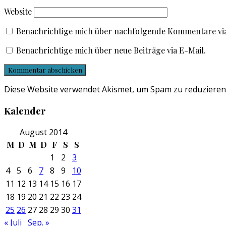
Website
Benachrichtige mich über nachfolgende Kommentare via
Benachrichtige mich über neue Beiträge via E-Mail.
Diese Website verwendet Akismet, um Spam zu reduzieren
Kalender
August 2014
M
D
M
D
F
S
S
1
2
3
4
5
6
7
8
9
10
11
12
13
14
15
16
17
18
19
20
21
22
23
24
25
26
27
28
29
30
31
« Juli
Sep. »