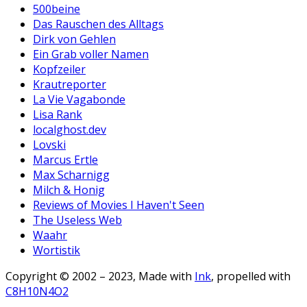
500beine
Das Rauschen des Alltags
Dirk von Gehlen
Ein Grab voller Namen
Kopfzeiler
Krautreporter
La Vie Vagabonde
Lisa Rank
localghost.dev
Lovski
Marcus Ertle
Max Scharnigg
Milch & Honig
Reviews of Movies I Haven't Seen
The Useless Web
Waahr
Wortistik
Copyright © 2002 – 2023, Made with
Ink
, propelled with
C8H10N4O2