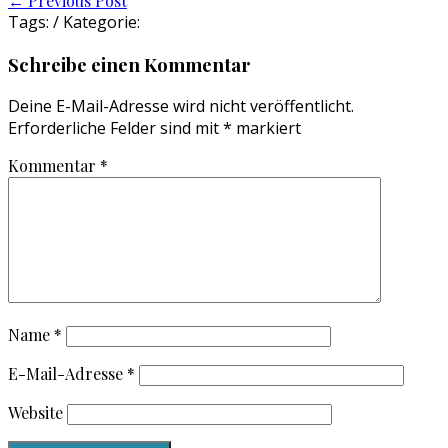
Post
←
Previous Post
Tags: / Kategorie:
navigation
Schreibe einen Kommentar
Deine E-Mail-Adresse wird nicht veröffentlicht.
Erforderliche Felder sind mit
*
markiert
Kommentar
*
Name
*
E-Mail-Adresse
*
Website