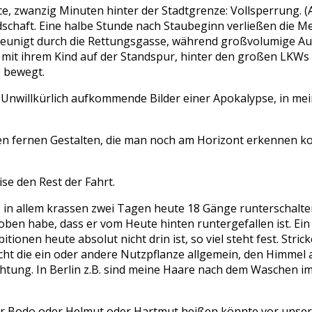
e, zwanzig Minuten hinter der Stadtgrenze: Vollsperrung. (
haft. Eine halbe Stunde nach Staubeginn verließen die Me
eunigt durch die Rettungsgasse, während großvolumige Au
mit ihrem Kind auf der Standspur, hinter den großen LKWs im
s bewegt.
 Unwillkürlich aufkommende Bilder einer Apokalypse, in mei
rsten fernen Gestalten, die man noch am Horizont erkennen k
e den Rest der Fahrt.
les in allem krassen zwei Tagen heute 18 Gänge runterschal
oben habe, dass er vom Heute hinten runtergefallen ist. Ein
onen heute absolut nicht drin ist, so viel steht fest. Stric
ht die ein oder andere Nutzpflanze allgemein, den Himmel ab
htung. In Berlin z.B. sind meine Haare nach dem Waschen imm
der Bodo oder Helmut oder Hartmut heißen könnte vor unser A