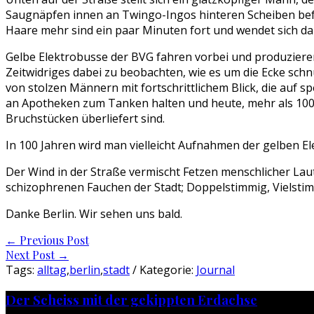
Saugnäpfen innen an Twingo-Ingos hinteren Scheiben befesti
Haare mehr sind ein paar Minuten fort und wendet sich da
Gelbe Elektrobusse der BVG fahren vorbei und produzieren
Zeitwidriges dabei zu beobachten, wie es um die Ecke sc
von stolzen Männern mit fortschrittlichem Blick, die auf s
an Apotheken zum Tanken halten und heute, mehr als 100 
Bruchstücken überliefert sind.
In 100 Jahren wird man vielleicht Aufnahmen der gelben El
Der Wind in der Straße vermischt Fetzen menschlicher Lau
schizophrenen Fauchen der Stadt; Doppelstimmig, Vielstim
Danke Berlin. Wir sehen uns bald.
Post
←
Previous Post
Next Post
→
navigation
Tags:
alltag
,
berlin
,
stadt
/ Kategorie:
Journal
Der Scheiss mit der gekippten Erdachse