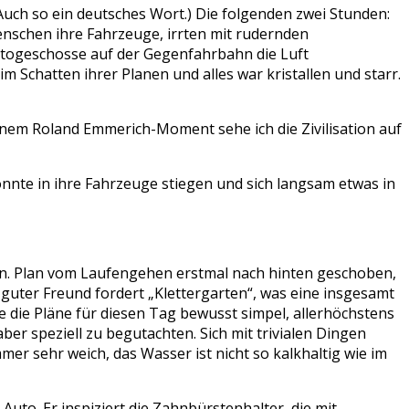
Auch so ein deutsches Wort.) Die folgenden zwei Stunden:
nschen ihre Fahrzeuge, irrten mit rudernden
togeschosse auf der Gegenfahrbahn die Luft
 Schatten ihrer Planen und alles war kristallen und starr.
nem Roland Emmerich-Moment sehe ich die Zivilisation auf
onnte in ihre Fahrzeuge stiegen und sich langsam etwas in
ten. Plan vom Laufengehen erstmal nach hinten geschoben,
 guter Freund fordert „Klettergarten“, was eine insgesamt
ke die Pläne für diesen Tag bewusst simpel, allerhöchstens
er speziell zu begutachten. Sich mit trivialen Dingen
er sehr weich, das Wasser ist nicht so kalkhaltig wie im
uto. Er inspiziert die Zahnbürstenhalter, die mit