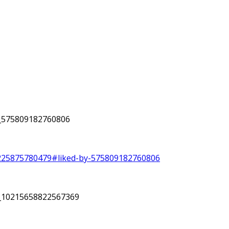
y_575809182760806
225875780479#liked-by-575809182760806
y_10215658822567369