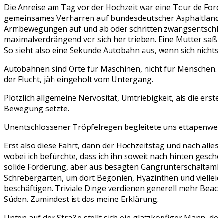
Die Anreise am Tag vor der Hochzeit war eine Tour de Forc
gemeinsames Verharren auf bundesdeutscher Asphaltlandsc
Armbewegungen auf und ab oder schritten zwangsentschl
maximalverdrängend vor sich her trieben. Eine Mutter saß 
So sieht also eine Sekunde Autobahn aus, wenn sich nicht
Autobahnen sind Orte für Maschinen, nicht für Menschen.
der Flucht, jäh eingeholt vom Untergang.
Plötzlich allgemeine Nervosität, Umtriebigkeit, als die e
Bewegung setzte.
Unentschlossener Tröpfelregen begleitete uns ettapenweis
Erst also diese Fahrt, dann der Hochzeitstag und nach al
wobei ich befürchte, dass ich ihn soweit nach hinten gesch
solide Forderung, aber aus besagten Gangrunterschaltambiti
Schrebergarten, um dort Begonien, Hyazinthen und vielleic
beschäftigen. Triviale Dinge verdienen generell mehr Beac
Süden. Zumindest ist das meine Erklärung.
Unten auf der Straße stellt sich ein glatzköpfiger Mann, 