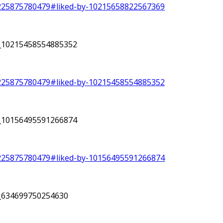
225875780479#liked-by-10215658822567369
y_10215458554885352
225875780479#liked-by-10215458554885352
y_10156495591266874
225875780479#liked-by-10156495591266874
y_634699750254630