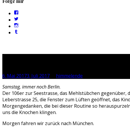
Folge mir
Profil
von
Profil
sebastan.herold
von
Profil
auf
@himmelende
von
Facebook
Profil
auf
himmelende
anzeigen
von
Twitter
auf
circusriot
anzeigen
Instagram
auf
anzeigen
Tumblr
anzeigen
Immer noch Berlin
6. Mai 2017
3. Juli 2017
by
himmelende
Samstag, immer noch Berlin.
Der 106er zur Seestrasse, das Mehlstübchen gegenüber, d
Leberstrasse 25, die Fenster zum Lüften geöffnet, das Kind
Morgengedanken, die bei dieser Routine so herauspurzel
uns die Knochen klingen.
Morgen fahren wir zurück nach München.