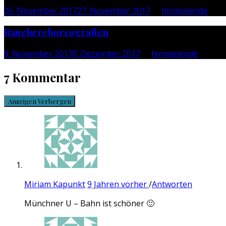
26. November 2017
27. November 2017
by
himmelende
Raucherchoreografien
9. November 2017
8. Dezember 2017
by
himmelende
7 Kommentar
Anzeigen
Verbergen
Miriam Kapunkt
9 Jahren vorher
/
Antworten
Münchner U – Bahn ist schöner 🙂