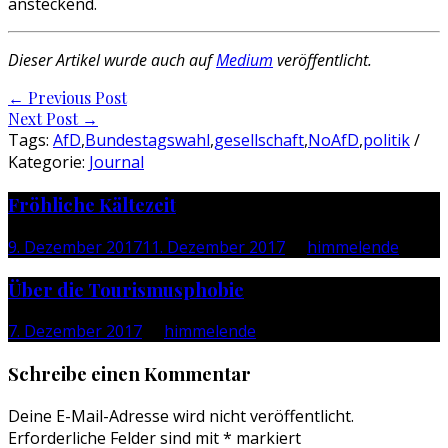
ansteckend.
Dieser Artikel wurde auch auf
Medium
veröffentlicht.
Post
←
Previous Post
Next Post
→
navigation
Tags:
AfD
,
Bundestagswahl
,
gesellschaft
,
NoAfD
,
politik
/
Kategorie:
Journal
Fröhliche Kältezeit
9. Dezember 2017
11. Dezember 2017
by
himmelende
Über die Tourismusphobie
7. Dezember 2017
by
himmelende
Schreibe einen Kommentar
Deine E-Mail-Adresse wird nicht veröffentlicht.
Erforderliche Felder sind mit
*
markiert