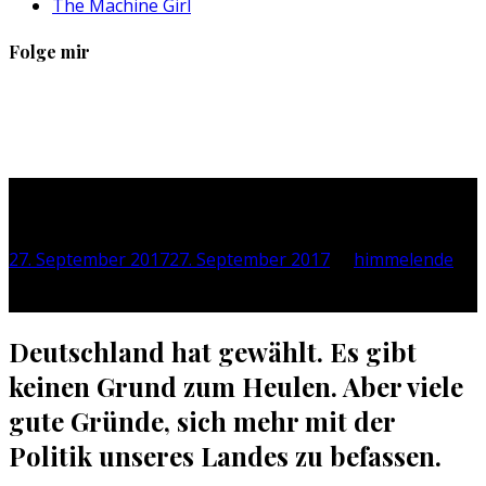
The Machine Girl
Folge mir
Profil
Profil
Profil
Profil
von
von
von
von
sebastan.herold
@himmelende
himmelende
circusriot
auf
auf
auf
auf
Facebook
Twitter
Instagram
Tumblr
Es ist wie es ist
anzeigen
anzeigen
anzeigen
anzeigen
27. September 2017
27. September 2017
by
himmelende
Berliner Runde zur Bundestagswahl 2017, Quelle: ZDF
Deutschland hat gewählt. Es gibt
keinen Grund zum Heulen. Aber viele
gute Gründe, sich mehr mit der
Politik unseres Landes zu befassen.