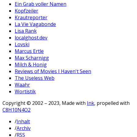
Ein Grab voller Namen
Kopfzeiler
Krautreporter
La Vie Vagabonde
Lisa Rank
localghost.dev
Lovski
Marcus Ertle
Max Scharnigg
Milch & Honig
Reviews of Movies I Haven't Seen
The Useless Web
Waahr
Wortistik
Copyright © 2002 – 2023, Made with
Ink
, propelled with
C8H10N4O2
/
Inhalt
/
Archiv
/
RSS