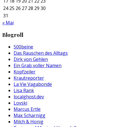
17
18
19
20
21
22
23
24
25
26
27
28
29
30
31
« Mai
Blogroll
500beine
Das Rauschen des Alltags
Dirk von Gehlen
Ein Grab voller Namen
Kopfzeiler
Krautreporter
La Vie Vagabonde
Lisa Rank
localghost.dev
Lovski
Marcus Ertle
Max Scharnigg
Milch & Honig