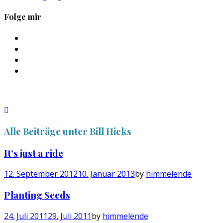
Folge mir
Profil
von
Profil
sebastan.herold
von
Profil
auf
@himmelende
von
Profil
Facebook
auf
himmelende
von
anzeigen
Twitter
auf
circusriot
anzeigen
Instagram
auf
anzeigen
Tumblr
anzeigen
Alle Beiträge unter
Bill Hicks
It’s just a ride
12. September 2012
10. Januar 2013
by
himmelende
Planting Seeds
24. Juli 2011
29. Juli 2011
by
himmelende