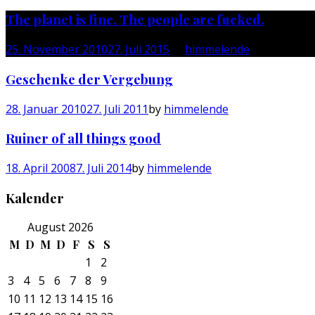
The planet is fine. The people are fucked.
25. November 2010
27. Juli 2015
by
himmelende
Geschenke der Vergebung
28. Januar 2010
27. Juli 2011
by
himmelende
Ruiner of all things good
18. April 2008
7. Juli 2014
by
himmelende
Kalender
August 2026
M
D
M
D
F
S
S
1
2
3
4
5
6
7
8
9
10
11
12
13
14
15
16