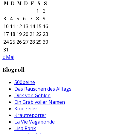
M
D
M
D
F
S
S
1
2
3
4
5
6
7
8
9
10
11
12
13
14
15
16
17
18
19
20
21
22
23
24
25
26
27
28
29
30
31
« Mai
Blogroll
500beine
Das Rauschen des Alltags
Dirk von Gehlen
Ein Grab voller Namen
Kopfzeiler
Krautreporter
La Vie Vagabonde
Lisa Rank