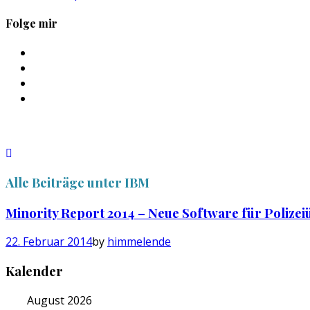
Folge mir
Profil
von
Profil
sebastan.herold
von
Profil
auf
@himmelende
von
Profil
Facebook
auf
himmelende
von
anzeigen
Twitter
auf
circusriot
anzeigen
Instagram
auf
anzeigen
Tumblr
anzeigen
Alle Beiträge unter
IBM
Minority Report 2014 – Neue Software für Poliz
22. Februar 2014
by
himmelende
Kalender
August 2026