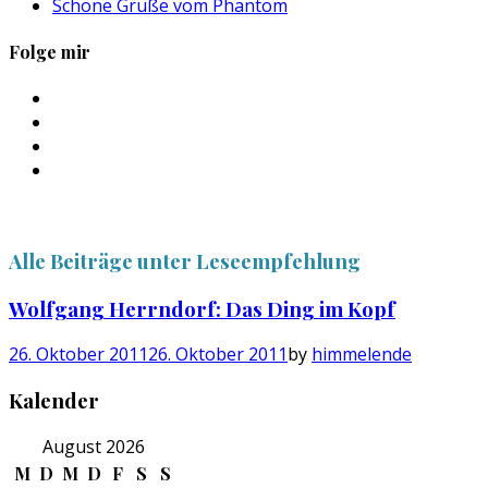
Schöne Grüße vom Phantom
Folge mir
Profil
von
Profil
sebastan.herold
von
Profil
auf
@himmelende
von
Profil
Facebook
auf
himmelende
von
anzeigen
Twitter
auf
circusriot
anzeigen
Instagram
auf
Alle Beiträge unter
Leseempfehlung
anzeigen
Tumblr
anzeigen
Wolfgang Herrndorf: Das Ding im Kopf
26. Oktober 2011
26. Oktober 2011
by
himmelende
Kalender
August 2026
M
D
M
D
F
S
S