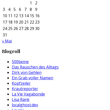
1
2
3
4
5
6
7
8
9
10
11
12
13
14
15
16
17
18
19
20
21
22
23
24
25
26
27
28
29
30
31
« Mai
Blogroll
500beine
Das Rauschen des Alltags
Dirk von Gehlen
Ein Grab voller Namen
Kopfzeiler
Krautreporter
La Vie Vagabonde
Lisa Rank
localghost.dev