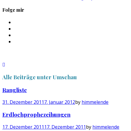
Folge mir
Profil
von
Profil
sebastan.herold
von
Profil
auf
@himmelende
von
Profil
Facebook
auf
himmelende
von
anzeigen
Twitter
auf
circusriot
anzeigen
Instagram
auf
anzeigen
Tumblr
anzeigen
Alle Beiträge unter
Umschau
Rangliste
31. Dezember 2011
7. Januar 2012
by
himmelende
Erdlochprophezeihungen
17. Dezember 2011
17. Dezember 2011
by
himmelende