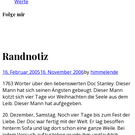
Werte
Folge mir
Profil
Profil
Profil
Profil
von
von
von
von
sebastan.herold
@himmelende
himmelende
circusriot
auf
auf
auf
auf
Facebook
Twitter
Instagram
Tumblr
Randnotiz
anzeigen
anzeigen
anzeigen
anzeigen
16. Februar 2005
16. November 2006
by
himmelende
1763 Wörter über den liebenswerten Doc Stanley. Dieser
Mann hat sich seinen Ängsten gebeugt. Dieser Mann
kotzt sich vier Tage vor Weihnachten die Seele aus dem
Leib. Dieser Mann hat aufgegeben.
20. Dezember, Samstag. Noch vier Tage bis zum Fest der
Liebe. Der Doc war fertig mit der Welt. Er lag besoffen
hinterm Sofa und lag dort schon eine ganze Weile. Bei
jedem Versuch aufzustehen wurde ihm unglaublich