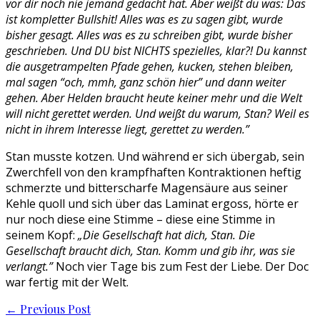
vor dir noch nie jemand gedacht hat. Aber weißt du was: Das
ist kompletter Bullshit! Alles was es zu sagen gibt, wurde
bisher gesagt. Alles was es zu schreiben gibt, wurde bisher
geschrieben. Und DU bist NICHTS spezielles, klar?! Du kannst
die ausgetrampelten Pfade gehen, kucken, stehen bleiben,
mal sagen “och, mmh, ganz schön hier” und dann weiter
gehen. Aber Helden braucht heute keiner mehr und die Welt
will nicht gerettet werden. Und weißt du warum, Stan? Weil es
nicht in ihrem Interesse liegt, gerettet zu werden.”
Stan musste kotzen. Und während er sich übergab, sein
Zwerchfell von den krampfhaften Kontraktionen heftig
schmerzte und bitterscharfe Magensäure aus seiner
Kehle quoll und sich über das Laminat ergoss, hörte er
nur noch diese eine Stimme – diese eine Stimme in
seinem Kopf:
„Die Gesellschaft hat dich, Stan. Die
Gesellschaft braucht dich, Stan. Komm und gib ihr, was sie
verlangt.”
Noch vier Tage bis zum Fest der Liebe. Der Doc
war fertig mit der Welt.
Post
←
Previous Post