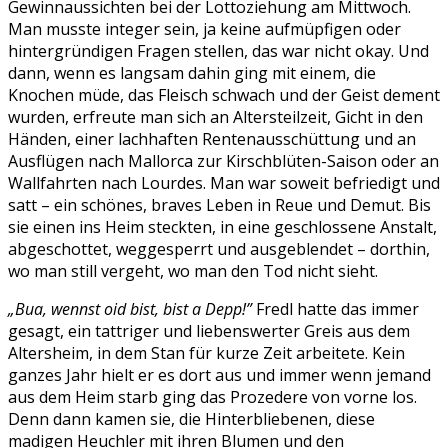
Gewinnaussichten bei der Lottoziehung am Mittwoch.
Man musste integer sein, ja keine aufmüpfigen oder
hintergründigen Fragen stellen, das war nicht okay. Und
dann, wenn es langsam dahin ging mit einem, die
Knochen müde, das Fleisch schwach und der Geist dement
wurden, erfreute man sich an Altersteilzeit, Gicht in den
Händen, einer lachhaften Rentenausschüttung und an
Ausflügen nach Mallorca zur Kirschblüten-Saison oder an
Wallfahrten nach Lourdes. Man war soweit befriedigt und
satt – ein schönes, braves Leben in Reue und Demut. Bis
sie einen ins Heim steckten, in eine geschlossene Anstalt,
abgeschottet, weggesperrt und ausgeblendet – dorthin,
wo man still vergeht, wo man den Tod nicht sieht.
„Bua, wennst oid bist, bist a Depp!”
Fredl hatte das immer
gesagt, ein tattriger und liebenswerter Greis aus dem
Altersheim, in dem Stan für kurze Zeit arbeitete. Kein
ganzes Jahr hielt er es dort aus und immer wenn jemand
aus dem Heim starb ging das Prozedere von vorne los.
Denn dann kamen sie, die Hinterbliebenen, diese
madigen Heuchler mit ihren Blumen und den