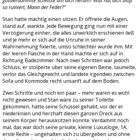
gottverdammte Scheisse um dich herum? Was hat dich bloß
so ruiniert, Mann der Feder?“
Stan hatte mächtig einen sitzen. Er öffnete die Augen,
stand auf, wankte. Jede Bewegung ging nun mit einer
Verzögerung einher, die alles unwirklich erschienen ließ
und je mehr er sich auf die Unruhe in seiner
Wahrnehmung fixierte, umso schlechter wurde ihm. Mit
der leeren Flasche in der Hand machte er sich auf in
Richtung Badezimmer. Nach zwei Schritten war jedoch
Schluss, er stolperte über seine eigenen Beine, taumelte,
verlor das Gleichgewicht und landete irgendwo zwischen
Sofa und Kommode recht unsanft auf dem Boden.
Zwei Schritte und noch ein paar – mehr wären es wohl
nicht gewesen und Stan wäre zu seiner Toilette
gekommen, hätte seine Schüssel gehabt, vor der er
niederknien und herzhaft diesen ganzen Dreck aus
seinem Körper herauskotzen konnte. Verdammt noch
mal, das war doch seine private, kleine Luxusloge, 1A,
erste Reihe – ungehalten sich zu übergeben und ohne