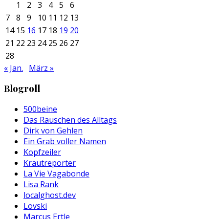
1
2
3
4
5
6
7
8
9
10
11
12
13
14
15
16
17
18
19
20
21
22
23
24
25
26
27
28
« Jan.
März »
Blogroll
500beine
Das Rauschen des Alltags
Dirk von Gehlen
Ein Grab voller Namen
Kopfzeiler
Krautreporter
La Vie Vagabonde
Lisa Rank
localghost.dev
Lovski
Marcus Ertle