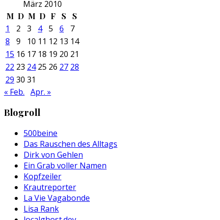
März 2010
M
D
M
D
F
S
S
1
2
3
4
5
6
7
8
9
10
11
12
13
14
15
16
17
18
19
20
21
22
23
24
25
26
27
28
29
30
31
« Feb.
Apr. »
Blogroll
500beine
Das Rauschen des Alltags
Dirk von Gehlen
Ein Grab voller Namen
Kopfzeiler
Krautreporter
La Vie Vagabonde
Lisa Rank
localghost.dev