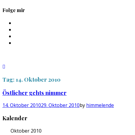
Folge mir
Profil
von
Profil
sebastan.herold
von
Profil
auf
@himmelende
von
Profil
Facebook
auf
himmelende
von
anzeigen
Twitter
auf
circusriot
anzeigen
Instagram
auf
anzeigen
Tumblr
anzeigen
Tag:
14. Oktober 2010
Östlicher gehts nimmer
14. Oktober 2010
29. Oktober 2010
by
himmelende
Kalender
Oktober 2010