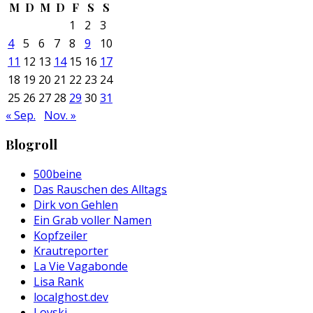
M
D
M
D
F
S
S
1
2
3
4
5
6
7
8
9
10
11
12
13
14
15
16
17
18
19
20
21
22
23
24
25
26
27
28
29
30
31
« Sep.
Nov. »
Blogroll
500beine
Das Rauschen des Alltags
Dirk von Gehlen
Ein Grab voller Namen
Kopfzeiler
Krautreporter
La Vie Vagabonde
Lisa Rank
localghost.dev
Lovski