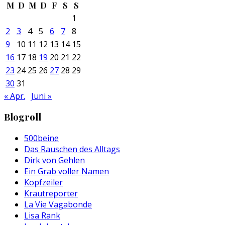
M
D
M
D
F
S
S
1
2
3
4
5
6
7
8
9
10
11
12
13
14
15
16
17
18
19
20
21
22
23
24
25
26
27
28
29
30
31
« Apr.
Juni »
Blogroll
500beine
Das Rauschen des Alltags
Dirk von Gehlen
Ein Grab voller Namen
Kopfzeiler
Krautreporter
La Vie Vagabonde
Lisa Rank