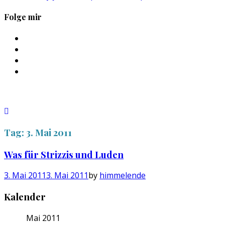
Folge mir
Profil
von
Profil
sebastan.herold
von
Profil
auf
@himmelende
von
Profil
Facebook
auf
himmelende
von
anzeigen
Twitter
auf
circusriot
anzeigen
Instagram
auf
anzeigen
Tumblr
anzeigen
Tag:
3. Mai 2011
Was für Strizzis und Luden
3. Mai 2011
3. Mai 2011
by
himmelende
Kalender
Mai 2011