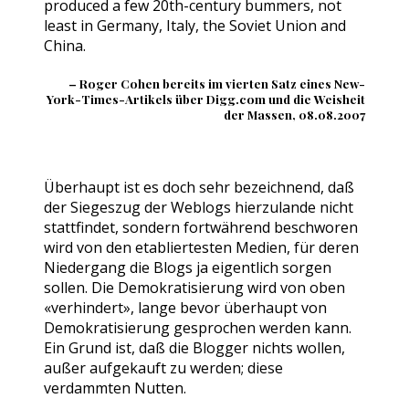
produced a few 20th-century bummers, not
least in Germany, Italy, the Soviet Union and
China.
– Roger Cohen bereits im vierten Satz eines New-
York-Times-Artikels über Digg.com und die Weisheit
der Massen, 08.08.2007
Überhaupt ist es doch sehr bezeichnend, daß
der Siegeszug der Weblogs hierzulande nicht
stattfindet, sondern fortwährend beschworen
wird von den etabliertesten Medien, für deren
Niedergang die Blogs ja eigentlich sorgen
sollen. Die Demokratisierung wird von oben
«verhindert», lange bevor überhaupt von
Demokratisierung gesprochen werden kann.
Ein Grund ist, daß die Blogger nichts wollen,
außer aufgekauft zu werden; diese
verdammten Nutten.