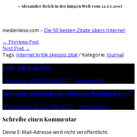
– Alexander Reich in der Jungen Welt vom 22.03.2007
medienlese.com –
Die 50 besten Zitate übers Internet
Post
←
Previous Post
Next Post
→
navigation
Tags:
internet
,
kritik
,
skepsis
,
zitat
/ Kategorie:
Journal
Fahr mit dem Zug
17. Februar 2016
17. Mai 2017
by
himmelende
Apropos: Woran denkst du beim Masturbieren?
4. Dezember 2015
17. Mai 2017
by
himmelende
Schreibe einen Kommentar
Deine E-Mail-Adresse wird nicht veröffentlicht.