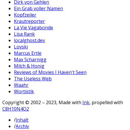
Dirk von Gehlen
Ein Grab voller Namen
Kopfzeiler
Krautreporter
La Vie Vagabonde
Lisa Rank
localghost.dev
Lovski
Marcus Ertle
Max Scharnigg
Milch & Honig
Reviews of Movies I Haven't Seen
The Useless Web
Waahr
Wortistik
Copyright © 2002 – 2023, Made with
Ink
, propelled with
C8H10N4O2
/
Inhalt
/
Archiv