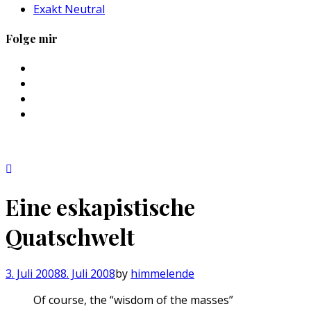
Exakt Neutral
Folge mir
Profil
von
Profil
sebastan.herold
von
Profil
auf
@himmelende
von
Profil
Facebook
auf
himmelende
von
anzeigen
Twitter
auf
circusriot
anzeigen
Instagram
auf
anzeigen
Tumblr
anzeigen
Eine eskapistische
Quatschwelt
3. Juli 2008
8. Juli 2008
by
himmelende
Of course, the “wisdom of the masses”