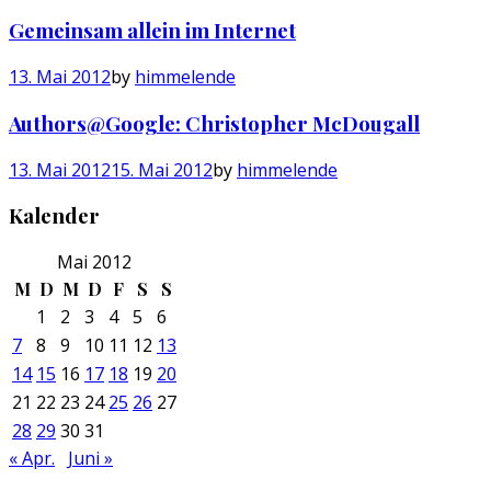
Gemeinsam allein im Internet
13. Mai 2012
by
himmelende
Authors@Google: Christopher McDougall
13. Mai 2012
15. Mai 2012
by
himmelende
Kalender
Mai 2012
M
D
M
D
F
S
S
1
2
3
4
5
6
7
8
9
10
11
12
13
14
15
16
17
18
19
20
21
22
23
24
25
26
27
28
29
30
31
« Apr.
Juni »