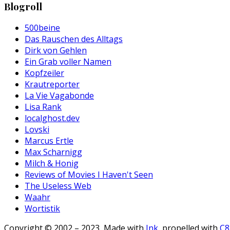
Blogroll
500beine
Das Rauschen des Alltags
Dirk von Gehlen
Ein Grab voller Namen
Kopfzeiler
Krautreporter
La Vie Vagabonde
Lisa Rank
localghost.dev
Lovski
Marcus Ertle
Max Scharnigg
Milch & Honig
Reviews of Movies I Haven't Seen
The Useless Web
Waahr
Wortistik
Copyright © 2002 – 2023, Made with
Ink
, propelled with
C