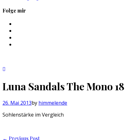
Folge mir
Profil
von
Profil
sebastan.herold
von
Profil
auf
@himmelende
von
Profil
Facebook
auf
himmelende
von
anzeigen
Twitter
auf
circusriot
anzeigen
Instagram
auf
anzeigen
Tumblr
anzeigen
Luna Sandals The Mono 18
26. Mai 2013
by
himmelende
Sohlenstärke im Vergleich
Post
←
Previous Post