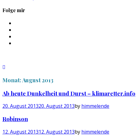
Folge mir
Profil
von
Profil
sebastan.herold
von
Profil
auf
@himmelende
von
Profil
Facebook
auf
himmelende
von
anzeigen
Twitter
auf
circusriot
anzeigen
Instagram
auf
anzeigen
Tumblr
anzeigen
Monat:
August 2013
Ab heute Dunkelheit und Durst – klimaretter.info
20. August 2013
20. August 2013
by
himmelende
Robinson
12. August 2013
12. August 2013
by
himmelende