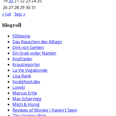
19
20
21
22
23
24
25
26
27
28
29
30
31
« Juli
Sep. »
Blogroll
500beine
Das Rauschen des Alltags
Dirk von Gehlen
Ein Grab voller Namen
Kopfzeiler
Krautreporter
La Vie Vagabonde
Lisa Rank
localghost.dev
Lovski
Marcus Ertle
Max Scharnigg
Milch & Honig
Reviews of Movies I Haven't Seen
The Useless Web