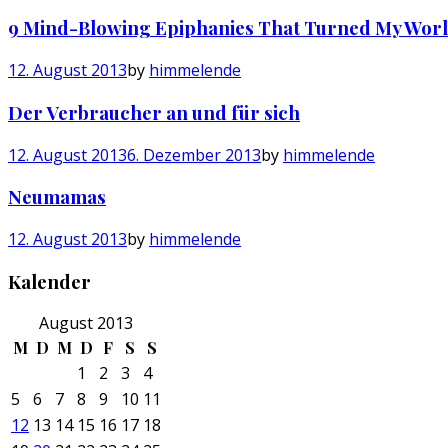
9 Mind-Blowing Epiphanies That Turned My Wor
12. August 2013
by
himmelende
Der Verbraucher an und für sich
12. August 2013
6. Dezember 2013
by
himmelende
Neumamas
12. August 2013
by
himmelende
Kalender
August 2013
M
D
M
D
F
S
S
1
2
3
4
5
6
7
8
9
10
11
12
13
14
15
16
17
18