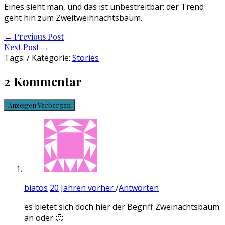
Eines sieht man, und das ist unbestreitbar: der Trend
geht hin zum Zweitweihnachtsbaum.
Post
←
Previous Post
Next Post
→
navigation
Tags: / Kategorie:
Stories
2 Kommentar
Anzeigen
Verbergen
biatos
20 Jahren vorher
/
Antworten
es bietet sich doch hier der Begriff Zweinachtsbaum
an oder 🙂