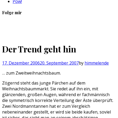
Pow!
Folge mir
Profil
Profil
Profil
Profil
von
von
von
von
sebastan.herold
@himmelende
himmelende
circusriot
auf
auf
auf
auf
Facebook
Twitter
Instagram
Tumblr
Der Trend geht hin
anzeigen
anzeigen
anzeigen
anzeigen
17. Dezember 2006
20. September 2007
by
himmelende
… zum Zweitweihnachtsbaum.
Zögernd steht das junge Pärchen auf dem
Weihnachtsbaummarkt. Sie redet auf ihn ein, mit
glänzenden, großen Augen, während er fachmännisch
die symmetrisch korrekte Verteilung der Äste überprüft.
Zwei Nordmanntannen hat er zum Vergleich
nebeneinander gestellt, er wird sie beide kaufen, soviel
ist sicher, das sieht man an seinem abschätzigen