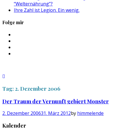
“Welternährung”?
Ihre Zahl ist Legion. Ein wenig.
Folge mir
Profil
von
Profil
sebastan.herold
von
Profil
auf
@himmelende
von
Profil
Facebook
auf
himmelende
von
anzeigen
Twitter
auf
circusriot
anzeigen
Instagram
auf
anzeigen
Tumblr
anzeigen
Tag:
2. Dezember 2006
Der Traum der Vernunft gebiert Monster
2. Dezember 2006
31. März 2012
by
himmelende
Kalender