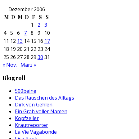
Dezember 2006
M
D
M
D
F
S
S
1
2
3
4
5
6
7
8
9
10
11
12
13
14
15
16
17
18
19
20
21
22
23
24
25
26
27
28
29
30
31
« Nov.
März »
Blogroll
500beine
Das Rauschen des Alltags
Dirk von Gehlen
Ein Grab voller Namen
Kopfzeiler
Krautreporter
La Vie Vagabonde
Lisa Rank