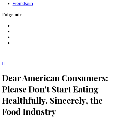
Fremdsein
Folge mir
Profil
von
Profil
sebastan.herold
von
Profil
auf
@himmelende
von
Profil
Facebook
auf
himmelende
von
anzeigen
Twitter
auf
circusriot
anzeigen
Instagram
auf
anzeigen
Tumblr
anzeigen
Dear American Consumers:
Please Don’t Start Eating
Healthfully. Sincerely, the
Food Industry