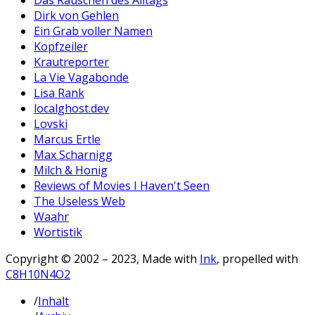
Das Rauschen des Alltags
Dirk von Gehlen
Ein Grab voller Namen
Kopfzeiler
Krautreporter
La Vie Vagabonde
Lisa Rank
localghost.dev
Lovski
Marcus Ertle
Max Scharnigg
Milch & Honig
Reviews of Movies I Haven't Seen
The Useless Web
Waahr
Wortistik
Copyright © 2002 – 2023, Made with
Ink
, propelled with
C8H10N4O2
/
Inhalt