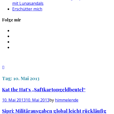
mit Lunasandals
Erschütter mich
Folge mir
Profil
von
Profil
sebastan.herold
von
Profil
auf
@himmelende
von
Profil
Facebook
auf
himmelende
von
anzeigen
Twitter
auf
circusriot
anzeigen
Instagram
auf
anzeigen
Tumblr
anzeigen
Tag:
10. Mai 2013
Kat the Hat’s „Saftkartongeldbeutel“
10. Mai 2013
10. Mai 2013
by
himmelende
Sipri: Militärausgaben global leicht rückläufig