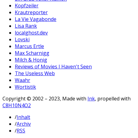
Kopfzeiler
Krautreporter
La Vie Vagabonde
Lisa Rank
localghost.dev
Lovski
Marcus Ertle
Max Scharnigg
Milch & Honig
Reviews of Movies I Haven't Seen
The Useless Web
Waahr
Wortistik
Copyright © 2002 – 2023, Made with
Ink
, propelled with
C8H10N4O2
/
Inhalt
/
Archiv
/
RSS