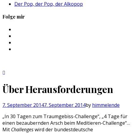
Der Pop, der Pop, der Alkopop
Folge mir
Profil
von
Profil
sebastan.herold
von
Profil
auf
@himmelende
von
Profil
Facebook
auf
himmelende
von
anzeigen
Twitter
auf
circusriot
anzeigen
Instagram
auf
anzeigen
Tumblr
anzeigen
Über Herausforderungen
7. September 2014
7. September 2014
by
himmelende
„In 30 Tagen zum Traumgebiss-Challenge“, „4 Tage für
einen bezaubernden Arsch beim Meditieren-Challenge“…
Mit
Challenges
wird der bundestdeutsche