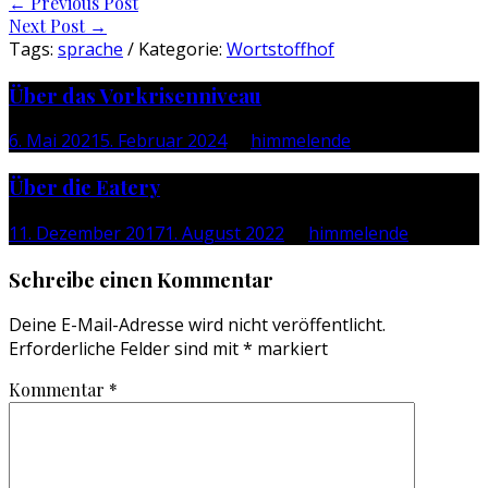
Post
←
Previous Post
Next Post
→
navigation
Tags:
sprache
/ Kategorie:
Wortstoffhof
Über das Vorkrisenniveau
6. Mai 2021
5. Februar 2024
by
himmelende
Über die Eatery
11. Dezember 2017
1. August 2022
by
himmelende
Schreibe einen Kommentar
Deine E-Mail-Adresse wird nicht veröffentlicht.
Erforderliche Felder sind mit
*
markiert
Kommentar
*