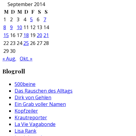
September 2014
M
D
M
D
F
S
S
1
2
3
4
5
6
7
8
9
10
11
12
13
14
15
16
17
18
19
20
21
22
23
24
25
26
27
28
29
30
« Aug.
Okt. »
Blogroll
500beine
Das Rauschen des Alltags
Dirk von Gehlen
Ein Grab voller Namen
Kopfzeiler
Krautreporter
La Vie Vagabonde
Lisa Rank