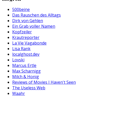
500beine
Das Rauschen des Alltags
Dirk von Gehlen
Ein Grab voller Namen
Kopfzeiler
Krautreporter
La Vie Vagabonde
Lisa Rank
localghost.dev
Lovski
Marcus Ertle
Max Scharnigg
Milch & Honig
Reviews of Movies I Haven't Seen
The Useless Web
Waahr
Wortistik
Copyright © 2002 – 2023, Made with
Ink
, propelled with
C