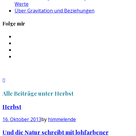
Werte
Über Gravitation und Beziehungen
Folge mir
Profil
von
Profil
sebastan.herold
von
Profil
auf
@himmelende
von
Profil
Facebook
auf
himmelende
von
anzeigen
Twitter
auf
circusriot
anzeigen
Instagram
auf
anzeigen
Tumblr
anzeigen
Alle Beiträge unter
Herbst
Herbst
16. Oktober 2013
by
himmelende
Und die Natur schreibt mit lohfarbener