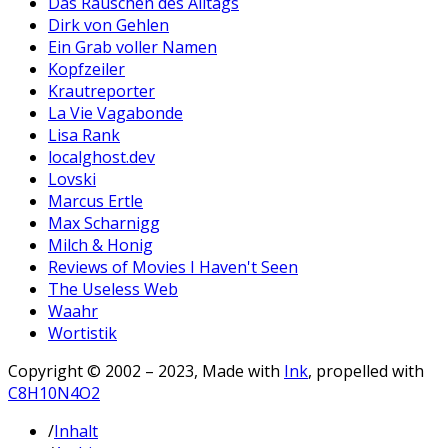
Das Rauschen des Alltags
Dirk von Gehlen
Ein Grab voller Namen
Kopfzeiler
Krautreporter
La Vie Vagabonde
Lisa Rank
localghost.dev
Lovski
Marcus Ertle
Max Scharnigg
Milch & Honig
Reviews of Movies I Haven't Seen
The Useless Web
Waahr
Wortistik
Copyright © 2002 – 2023, Made with
Ink
, propelled with
C8H10N4O2
/
Inhalt