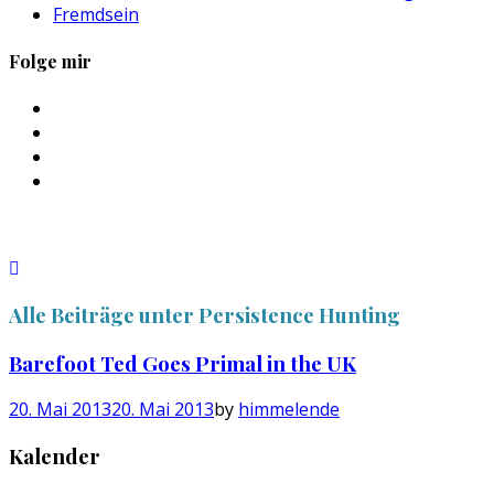
Fremdsein
Folge mir
Profil
von
Profil
sebastan.herold
von
Profil
auf
@himmelende
von
Profil
Facebook
auf
himmelende
von
anzeigen
Twitter
auf
circusriot
anzeigen
Instagram
auf
anzeigen
Tumblr
anzeigen
Alle Beiträge unter
Persistence Hunting
Barefoot Ted Goes Primal in the UK
20. Mai 2013
20. Mai 2013
by
himmelende
Kalender