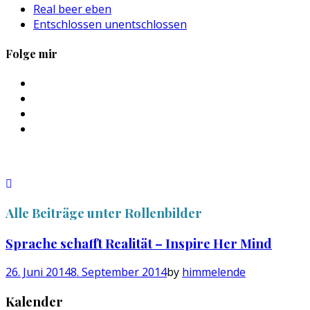
Real beer eben
Entschlossen unentschlossen
Folge mir
Profil
von
Profil
sebastan.herold
von
Profil
auf
@himmelende
von
Profil
Facebook
auf
himmelende
von
anzeigen
Twitter
auf
circusriot
anzeigen
Instagram
auf
anzeigen
Tumblr
anzeigen
Alle Beiträge unter
Rollenbilder
Sprache schafft Realität – Inspire Her Mind
26. Juni 2014
8. September 2014
by
himmelende
Kalender