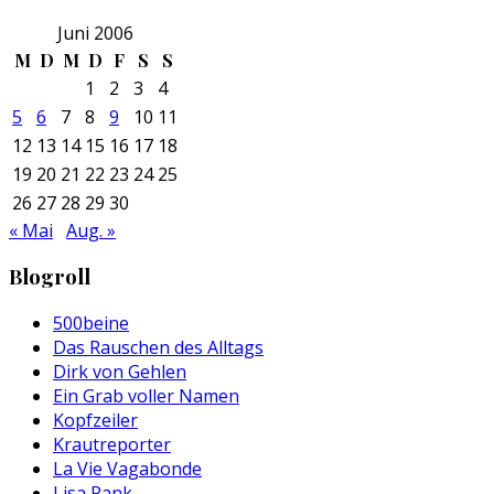
Juni 2006
M
D
M
D
F
S
S
1
2
3
4
5
6
7
8
9
10
11
12
13
14
15
16
17
18
19
20
21
22
23
24
25
26
27
28
29
30
« Mai
Aug. »
Blogroll
500beine
Das Rauschen des Alltags
Dirk von Gehlen
Ein Grab voller Namen
Kopfzeiler
Krautreporter
La Vie Vagabonde
Lisa Rank