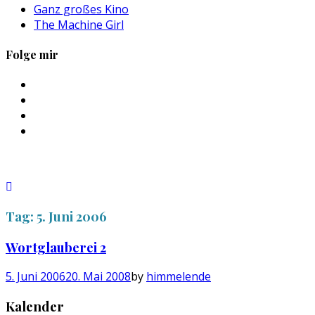
Ganz großes Kino
The Machine Girl
Folge mir
Profil
von
Profil
sebastan.herold
von
Profil
auf
@himmelende
von
Profil
Facebook
auf
himmelende
von
anzeigen
Twitter
auf
circusriot
anzeigen
Instagram
auf
anzeigen
Tumblr
anzeigen
Tag:
5. Juni 2006
Wortglauberei 2
5. Juni 2006
20. Mai 2008
by
himmelende
Kalender