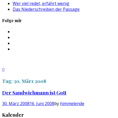
Wer viel redet, erfährt wenig
Das Niederschreiben der Passage
Folge mir
Profil
von
Profil
sebastan.herold
von
Profil
auf
@himmelende
von
Profil
Facebook
auf
himmelende
von
anzeigen
Twitter
auf
circusriot
anzeigen
Instagram
auf
anzeigen
Tumblr
anzeigen
Tag:
30. März 2008
Der Sandwichmann ist Gott
30. März 2008
16. Juni 2008
by
himmelende
Kalender