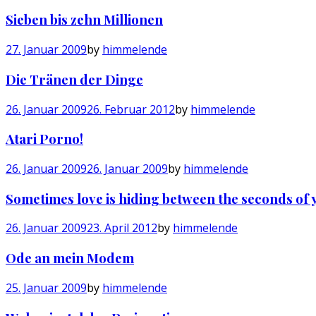
Sieben bis zehn Millionen
27. Januar 2009
by
himmelende
Die Tränen der Dinge
26. Januar 2009
26. Februar 2012
by
himmelende
Atari Porno!
26. Januar 2009
26. Januar 2009
by
himmelende
Sometimes love is hiding between the seconds of y
26. Januar 2009
23. April 2012
by
himmelende
Ode an mein Modem
25. Januar 2009
by
himmelende