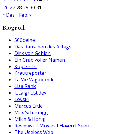
26
27
28
29
30
31
« Dez.
Feb. »
Blogroll
500beine
Das Rauschen des Alltags
Dirk von Gehlen
Ein Grab voller Namen
Kopfzeiler
Krautreporter
La Vie Vagabonde
Lisa Rank
localghost.dev
Lovski
Marcus Ertle
Max Scharnigg
Milch & Honig
Reviews of Movies I Haven't Seen
The Useless Web