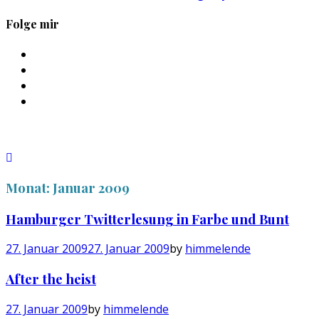
Folge mir
Profil
von
Profil
sebastan.herold
von
Profil
auf
@himmelende
von
Profil
Facebook
auf
himmelende
von
anzeigen
Twitter
auf
circusriot
anzeigen
Instagram
auf
anzeigen
Tumblr
anzeigen
Monat:
Januar 2009
Hamburger Twitterlesung in Farbe und Bunt
27. Januar 2009
27. Januar 2009
by
himmelende
After the heist
27. Januar 2009
by
himmelende