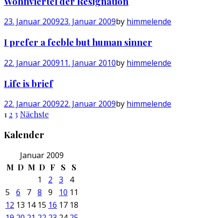
Wohnviertel der Resignation
23. Januar 2009
23. Januar 2009
by
himmelende
I prefer a feeble but human sinner
22. Januar 2009
11. Januar 2010
by
himmelende
Life is brief
22. Januar 2009
22. Januar 2009
by
himmelende
Seitennummerierung
1
2
3
Nächste
der
Kalender
Beiträge
Januar 2009
M
D
M
D
F
S
S
1
2
3
4
5
6
7
8
9
10
11
12
13
14
15
16
17
18
19
20
21
22
23
24
25