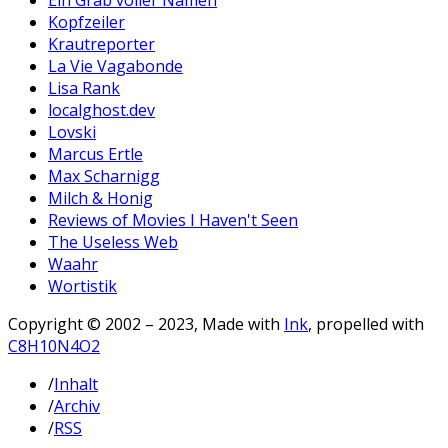
Kopfzeiler
Krautreporter
La Vie Vagabonde
Lisa Rank
localghost.dev
Lovski
Marcus Ertle
Max Scharnigg
Milch & Honig
Reviews of Movies I Haven't Seen
The Useless Web
Waahr
Wortistik
Copyright © 2002 – 2023, Made with
Ink
, propelled with
C8H10N4O2
/
Inhalt
/
Archiv
/
RSS