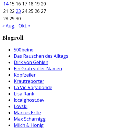
14
15
16
17
18
19
20
21
22
23
24
25
26
27
28
29
30
« Aug.
Okt. »
Blogroll
500beine
Das Rauschen des Alltags
Dirk von Gehlen
Ein Grab voller Namen
Kopfzeiler
Krautreporter
La Vie Vagabonde
Lisa Rank
localghost.dev
Lovski
Marcus Ertle
Max Scharnigg
Milch & Honig