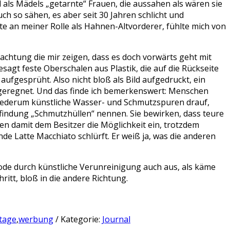
 als Mädels „getarnte“ Frauen, die aussahen als wären sie
ch so sähen, es aber seit 30 Jahren schlicht und
te an meiner Rolle als Hahnen-Altvorderer, fühlte mich von
chtung die mir zeigen, dass es doch vorwärts geht mit
agt feste Oberschalen aus Plastik, die auf die Rückseite
ufgesprüht. Also nicht bloß als Bild aufgedruckt, ein
aufgeregnet. Und das finde ich bemerkenswert: Menschen
iederum künstliche Wasser- und Schmutzspuren drauf,
Erfindung „Schmutzhüllen“ nennen. Sie bewirken, dass teure
men damit dem Besitzer die Möglichkeit ein, trotzdem
e Latte Macchiato schlürft. Er weiß ja, was die anderen
Mode durch künstliche Verunreinigung auch aus, als käme
ritt, bloß in die andere Richtung.
tage
,
werbung
/ Kategorie:
Journal