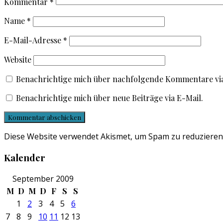
Kommentar
*
Name
*
E-Mail-Adresse
*
Website
Benachrichtige mich über nachfolgende Kommentare via
Benachrichtige mich über neue Beiträge via E-Mail.
Diese Website verwendet Akismet, um Spam zu reduzieren
Kalender
September 2009
M
D
M
D
F
S
S
1
2
3
4
5
6
7
8
9
10
11
12
13