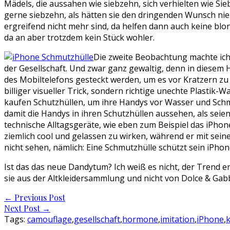
Mädels, die aussahen wie siebzehn, sich verhielten wie Si
gerne siebzehn, als hätten sie den dringenden Wunsch niem
ergreifend nicht mehr sind, da helfen dann auch keine blo
da an aber trotzdem kein Stück wohler.
Die zweite Beobachtung machte ich 
der Gesellschaft. Und zwar ganz gewaltig, denn in diesem
des Mobiltelefons gesteckt werden, um es vor Kratzern zu 
billiger visueller Trick, sondern richtige unechte Plastik
kaufen Schutzhüllen, um ihre Handys vor Wasser und Schm
damit die Handys in ihren Schutzhüllen aussehen, als seien
technische Alltagsgeräte, wie eben zum Beispiel das iPhon
ziemlich cool und gelassen zu wirken, während er mit sein
nicht sehen, nämlich: Eine Schmutzhülle schützt sein iPhon
Ist das das neue Dandytum? Ich weiß es nicht, der Trend er
sie aus der Altkleidersammlung und nicht von Dolce & Gabba
Post
←
Previous Post
Next Post
→
navigation
Tags:
camouflage
,
gesellschaft
,
hormone
,
imitation
,
iPhone
,