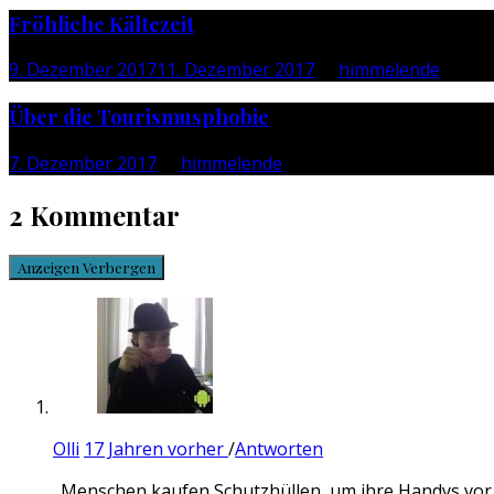
Fröhliche Kältezeit
9. Dezember 2017
11. Dezember 2017
by
himmelende
Über die Tourismusphobie
7. Dezember 2017
by
himmelende
2 Kommentar
Anzeigen
Verbergen
Olli
17 Jahren vorher
/
Antworten
„Menschen kaufen Schutzhüllen, um ihre Handys vor 