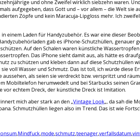
ebzehnjährige und ohne Zweifel wirklich siebzehn waren. Und
als aufgegeben, dass Gott und – vor allem – die Welt sie au
ndierten Zöpfe und kein Maracuja-Lipgloss mehr. Ich zweifel
in einem Laden für Handyzubehör. Es war eine dieser Beoba
 Handyzubehörladen gab es iPhone-Schutzhüllen, genauer ges
schützen. Auf den Schalen waren künstliche Wassertropfen a
-Wassertropfen. Das iPhone sieht damit aus, als hätte es dr
utz zu schützen und kleben dann auf diese Schutzhüllen w
 sie voll Wasser und Schmutz. Das ist toll, ich würde diese 
e aussehen, als seien sie verdreckt bzw. verspritzt und räu
em Mobiltelefon herumwedelt und bei Starbucks seinen Grand
e vor echtem Dreck, der künstliche Dreck ist Imitation.
innert mich aber stark an den „
Vintage Look
„, da sah die 
na. Schmutzhüllen liegen also im Trend. Das ist wie Fortsch
konsum
,
Mindfuck
,
mode
,
schmutz
,
teenager
,
verfallsdatum
,
vin