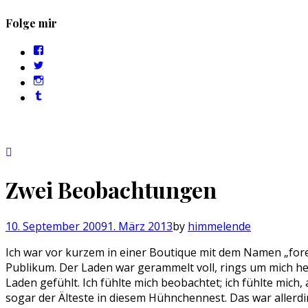
Folge mir
Profil
von
Profil
sebastan.herold
von
Profil
auf
@himmelende
von
Facebook
Profil
auf
himmelende
anzeigen
von
Twitter
auf
circusriot
anzeigen
Instagram
auf
anzeigen
Tumblr
anzeigen
Zwei Beobachtungen
10. September 2009
1. März 2013
by
himmelende
Ich war vor kurzem in einer Boutique mit dem Namen „fore
Publikum. Der Laden war gerammelt voll, rings um mich he
Laden gefühlt. Ich fühlte mich beobachtet; ich fühlte mich, 
sogar der Älteste in diesem Hühnchennest. Das war allerdin