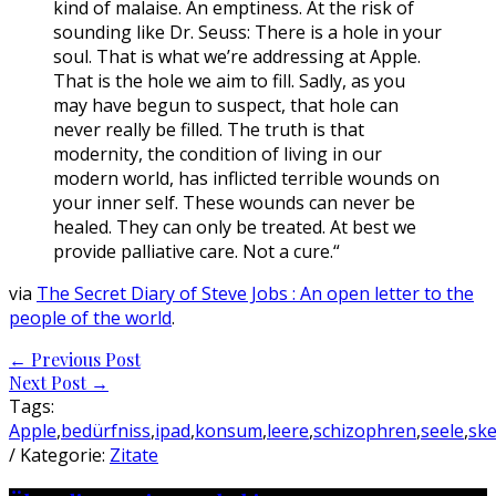
kind of malaise. An emptiness. At the risk of
sounding like Dr. Seuss: There is a hole in your
soul. That is what we’re addressing at Apple.
That is the hole we aim to fill. Sadly, as you
may have begun to suspect, that hole can
never really be filled. The truth is that
modernity, the condition of living in our
modern world, has inflicted terrible wounds on
your inner self. These wounds can never be
healed. They can only be treated. At best we
provide palliative care. Not a cure.“
via
The Secret Diary of Steve Jobs : An open letter to the
people of the world
.
Post
←
Previous Post
Next Post
→
navigation
Tags:
Apple
,
bedürfniss
,
ipad
,
konsum
,
leere
,
schizophren
,
seele
,
ske
/ Kategorie:
Zitate