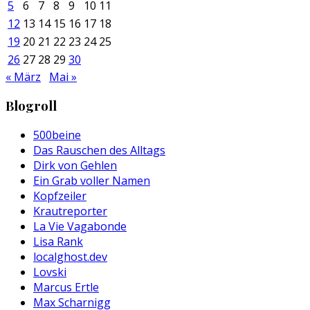
5
6
7
8
9
10
11
12
13
14
15
16
17
18
19
20
21
22
23
24
25
26
27
28
29
30
« März
Mai »
Blogroll
500beine
Das Rauschen des Alltags
Dirk von Gehlen
Ein Grab voller Namen
Kopfzeiler
Krautreporter
La Vie Vagabonde
Lisa Rank
localghost.dev
Lovski
Marcus Ertle
Max Scharnigg