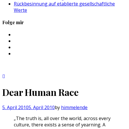
Rückbesinnung auf etablierte gesellschaftliche
Werte
Folge mir
Profil
von
Profil
sebastan.herold
von
Profil
auf
@himmelende
von
Profil
Facebook
auf
himmelende
von
anzeigen
Twitter
auf
circusriot
anzeigen
Instagram
auf
anzeigen
Tumblr
anzeigen
Dear Human Race
5. April 2010
5. April 2010
by
himmelende
„The truth is, all over the world, across every
culture, there exists a sense of yearning. A