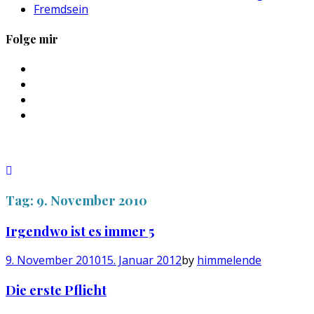
Fremdsein
Folge mir
Profil
von
Profil
sebastan.herold
von
Profil
auf
@himmelende
von
Profil
Facebook
auf
himmelende
von
anzeigen
Twitter
auf
circusriot
anzeigen
Instagram
auf
anzeigen
Tumblr
anzeigen
Tag:
9. November 2010
Irgendwo ist es immer 5
9. November 2010
15. Januar 2012
by
himmelende
Die erste Pflicht