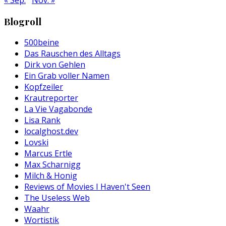
Blogroll
500beine
Das Rauschen des Alltags
Dirk von Gehlen
Ein Grab voller Namen
Kopfzeiler
Krautreporter
La Vie Vagabonde
Lisa Rank
localghost.dev
Lovski
Marcus Ertle
Max Scharnigg
Milch & Honig
Reviews of Movies I Haven't Seen
The Useless Web
Waahr
Wortistik