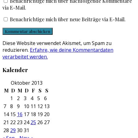
Benachrichtige mich über nachfolgende Kommentare
via E-Mail.
Benachrichtige mich über neue Beiträge via E-Mail.
Diese Website verwendet Akismet, um Spam zu
reduzieren.
Erfahre, wie deine Kommentardaten
verarbeitet werden.
Kalender
Oktober 2013
M
D
M
D
F
S
S
1
2
3
4
5
6
7
8
9
10
11
12
13
14
15
16
17
18
19
20
21
22
23
24
25
26
27
28
29
30
31
« Sep.
Nov. »