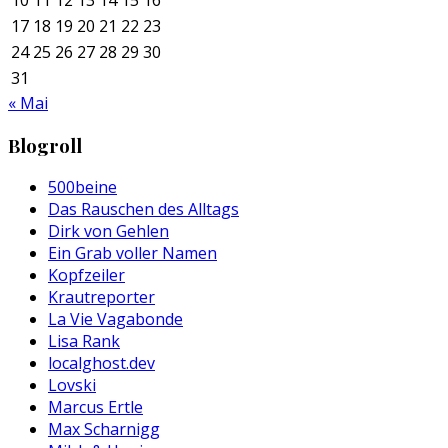
17
18
19
20
21
22
23
24
25
26
27
28
29
30
31
« Mai
Blogroll
500beine
Das Rauschen des Alltags
Dirk von Gehlen
Ein Grab voller Namen
Kopfzeiler
Krautreporter
La Vie Vagabonde
Lisa Rank
localghost.dev
Lovski
Marcus Ertle
Max Scharnigg