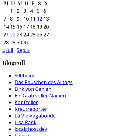
M
D
M
D
F
S
S
1
2
3
4
5
6
7
8
9
10
11
12
13
14
15
16
17
18
19
20
21
22
23
24
25
26
27
28
29
30
31
« Juli
Sep. »
Blogroll
500beine
Das Rauschen des Alltags
Dirk von Gehlen
Ein Grab voller Namen
Kopfzeiler
Krautreporter
La Vie Vagabonde
Lisa Rank
localghost.dev
Lovski