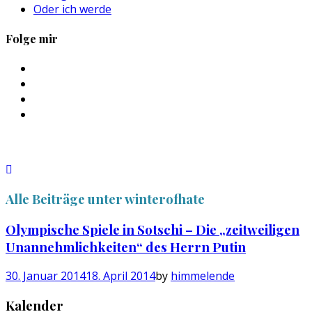
Oder ich werde
Folge mir
Profil
von
Profil
sebastan.herold
von
Profil
auf
@himmelende
von
Profil
Facebook
auf
himmelende
von
anzeigen
Twitter
auf
circusriot
anzeigen
Instagram
auf
anzeigen
Tumblr
anzeigen
Alle Beiträge unter
winterofhate
Olympische Spiele in Sotschi – Die „zeitweiligen
Unannehmlichkeiten“ des Herrn Putin
30. Januar 2014
18. April 2014
by
himmelende
Kalender