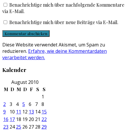
Benachrichtige mich über nachfolgende Kommentare
via E-Mail.
Benachrichtige mich über neue Beiträge via E-Mail.
Diese Website verwendet Akismet, um Spam zu
reduzieren.
Erfahre, wie deine Kommentardaten
verarbeitet werden.
Kalender
August 2010
M
D
M
D
F
S
S
1
2
3
4
5
6
7
8
9
10
11
12
13
14
15
16
17
18
19
20
21
22
23
24
25
26
27
28
29