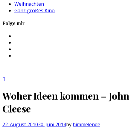
Weihnachten
Ganz großes Kino
Folge mir
Profil
von
Profil
sebastan.herold
von
Profil
auf
@himmelende
von
Profil
Facebook
auf
himmelende
von
anzeigen
Twitter
auf
circusriot
anzeigen
Instagram
auf
anzeigen
Tumblr
anzeigen
Woher Ideen kommen – John
Cleese
22. August 2010
30. Juni 2014
by
himmelende