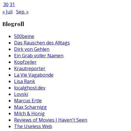
30
31
« Juli
Sep. »
Blogroll
500beine
Das Rauschen des Alltags
Dirk von Gehlen
Ein Grab voller Namen
Kopfzeiler
Krautreporter
La Vie Vagabonde
Lisa Rank
localghost.dev
Lovski
Marcus Ertle
Max Scharnigg
Milch & Honig
Reviews of Movies I Haven't Seen
The Useless Web