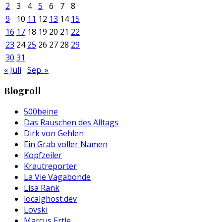
2
3
4
5
6
7
8
9
10
11
12
13
14
15
16
17
18
19
20
21
22
23
24
25
26
27
28
29
30
31
« Juli
Sep. »
Blogroll
500beine
Das Rauschen des Alltags
Dirk von Gehlen
Ein Grab voller Namen
Kopfzeiler
Krautreporter
La Vie Vagabonde
Lisa Rank
localghost.dev
Lovski
Marcus Ertle