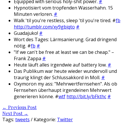
Equipped with serious holy-shit power.
#
Hypnotisiert vom tropfenden Wasserhahn. 15
Minuten verloren.
#
Walk 'til you're restless, sleep 'til you're tired. #
fb
http://tumblr.com/xy9gbiqto
#
Guadajuko!
#
Wort des Tages: Lärmsanierung. Grad dringend
nötig. #
fb
#
"If we can't be free at least we can be cheap." –
Frank Zappa
#
Heute läuft alles irgendwie auf battery low.
#
Das Publikum war heute wieder wundervoll und
traurig klingt der Schlussakkord in Moll.
#
Oxymoron my ass: "Mehrwertfernsehen". Als ob
Fernsehen überhaupt irgendeinen Mehrwert
generieren könne. #
wtf
http://bit.ly/bFkthc
#
Post
←
Previous Post
Next Post
→
navigation
Tags:
tweets
/ Kategorie:
Twitter