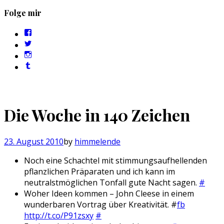
Folge mir
Profil
von
Profil
sebastan.herold
von
Profil
auf
@himmelende
von
Facebook
Profil
auf
himmelende
anzeigen
von
Twitter
auf
circusriot
anzeigen
Instagram
auf
anzeigen
Tumblr
anzeigen
Die Woche in 140 Zeichen
23. August 2010
by
himmelende
Noch eine Schachtel mit stimmungsaufhellenden
pflanzlichen Präparaten und ich kann im
neutralstmöglichen Tonfall gute Nacht sagen.
#
Woher Ideen kommen – John Cleese in einem
wunderbaren Vortrag über Kreativität. #
fb
http://t.co/P91zsxy
#